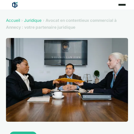
Accueil
›
Juridique
›
Avocat en contentieux commercial à
Annecy : votre partenaire juridique