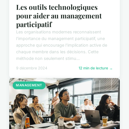
Les outils technologiques
pour aider au management
participatif
Les organisations modernes reconnaissent
l'importance du management participatif, une
approche qui encourage l'implication active de
chaque membre dans les décisions. Cette
méthode non seulement stimu...
9 décembre 2024
12 min de lecture →
MANAGEMENT