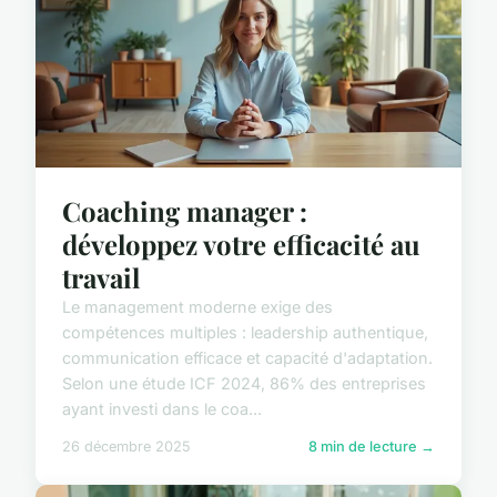
Coaching manager :
développez votre efficacité au
travail
Le management moderne exige des
compétences multiples : leadership authentique,
communication efficace et capacité d'adaptation.
Selon une étude ICF 2024, 86% des entreprises
ayant investi dans le coa...
26 décembre 2025
8 min de lecture →