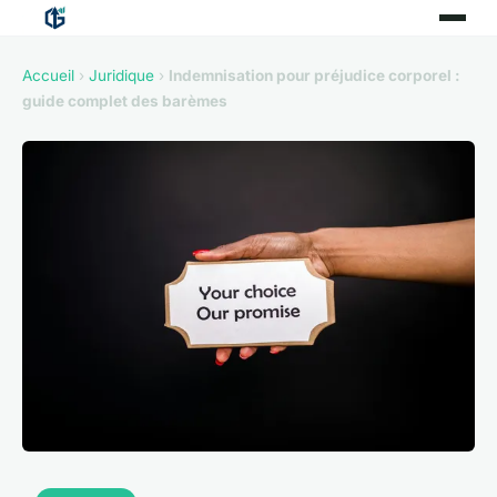
Accueil
›
Juridique
›
Indemnisation pour préjudice corporel :
guide complet des barèmes