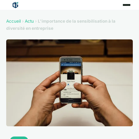
Accueil
›
Actu
›
L'importance de la sensibilisation à la
diversité en entreprise