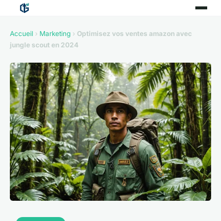
Accueil
›
Marketing
›
Optimisez vos ventes amazon avec
jungle scout en 2024