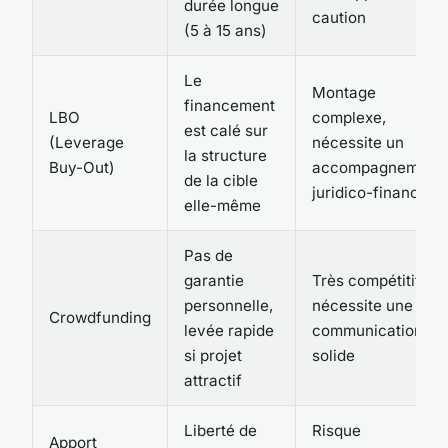
durée longue
caution
(5 à 15 ans)
Le
Montage
financement
LBO
complexe,
est calé sur
(Leverage
nécessite un
la structure
Buy-Out)
accompagnement
de la cible
juridico-financier
elle-même
Pas de
garantie
Très compétitif,
personnelle,
nécessite une
Crowdfunding
levée rapide
communication
si projet
solide
attractif
Liberté de
Risque
Apport