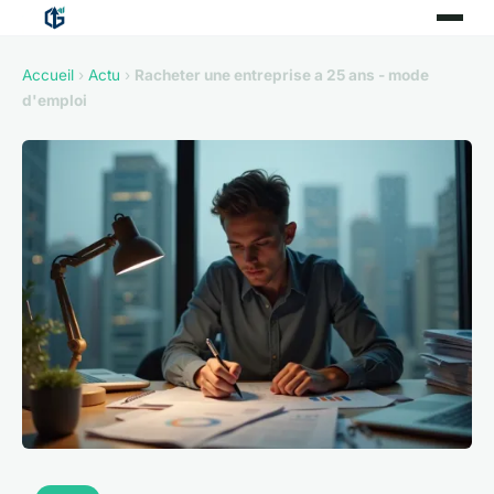
Accueil
›
Actu
›
Racheter une entreprise a 25 ans - mode
d'emploi